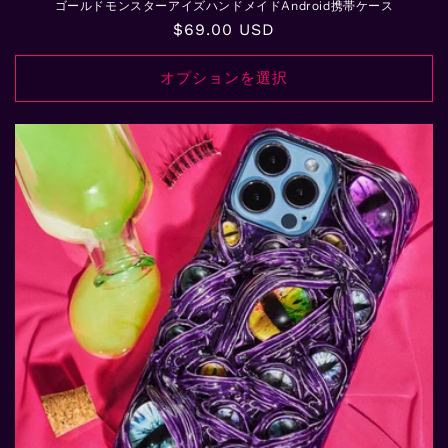
ゴールドモンスターアイズハンドメイドAndroid携帯ケース
通
$69.00 USD
常
価
オプションを選択
格