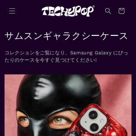
コンテ
カ
ンツに
ー
進む
ト
コ
サムスンギャラクシーケース
レ
コレクションをご覧になり、Samsung Galaxy にぴっ
ク
たりのケースを今すぐ見つけてください!
シ
ョ
ン
: