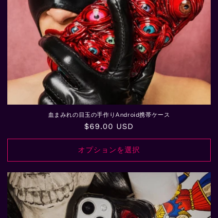
血まみれの目玉の手作りAndroid携帯ケース
通
$69.00 USD
常
価
オプションを選択
格