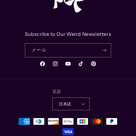
Subscribe to Our Weird Newsletters
メール
Facebook
Instagram
YouTube
TikTok
Pinterest
言語
日本語
決
済
方