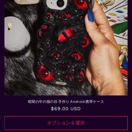
暗闇の中の猫の目 手作り Android 携帯ケース
通
$69.00 USD
常
価
オプションを選択
格